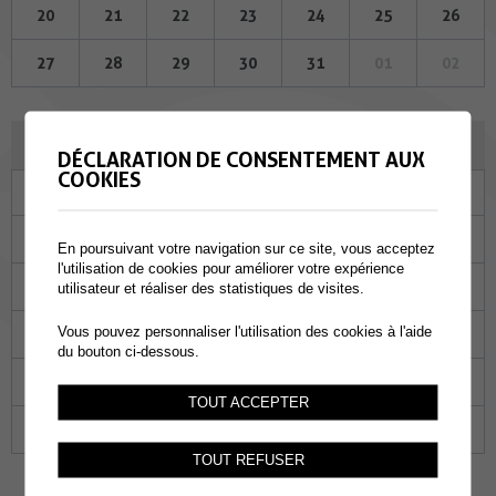
20
21
22
23
24
25
26
27
28
29
30
31
01
02
NOVEMBRE 2025
DÉCLARATION DE CONSENTEMENT AUX
COOKIES
Lu
Ma
Me
Je
Ve
Sa
Di
27
28
29
30
31
01
02
En poursuivant votre navigation sur ce site, vous acceptez
l'utilisation de cookies pour améliorer votre expérience
03
04
05
06
07
08
09
utilisateur et réaliser des statistiques de visites.
Vous pouvez personnaliser l'utilisation des cookies à l'aide
10
11
12
13
14
15
16
du bouton ci-dessous.
17
18
19
20
21
22
23
TOUT ACCEPTER
24
25
26
27
28
29
30
TOUT REFUSER