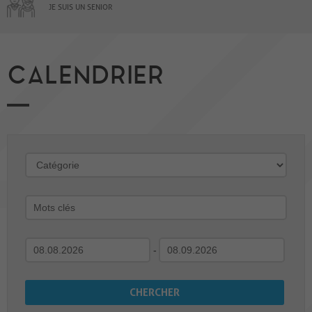
JE SUIS UN SENIOR
CALENDRIER
-