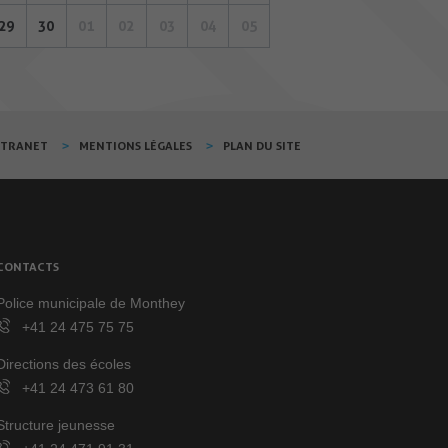
29
30
01
02
03
04
05
XTRANET
MENTIONS LÉGALES
PLAN DU SITE
CONTACTS
Police municipale de Monthey
+41 24 475 75 75
Directions des écoles
+41 24 473 61 80
Structure jeunesse