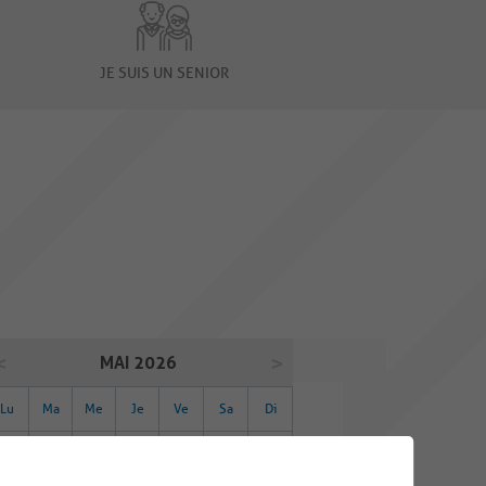
JE SUIS UN SENIOR
MAI 2026
Lu
Ma
Me
Je
Ve
Sa
Di
27
28
29
30
01
02
03