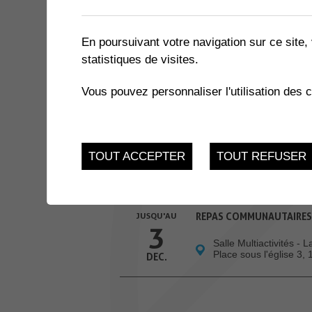
3 résultats
En poursuivant votre navigation sur ce site, 
statistiques de visites.
12
NC VOX - CONCERT DE C
Vous pouvez personnaliser l'utilisation des 
Eglise de Muraz
JUI.
JUSQU'AU
ATELIERS INFO-NATU
24
TOUT ACCEPTER
TOUT REFUSER
Salle des Combles - 
Muraz
NOV.
JUSQU'AU
REPAS COMMUNAUTAIRES
3
Salle Multiactivités - 
Place sous l'église 3,
DEC.