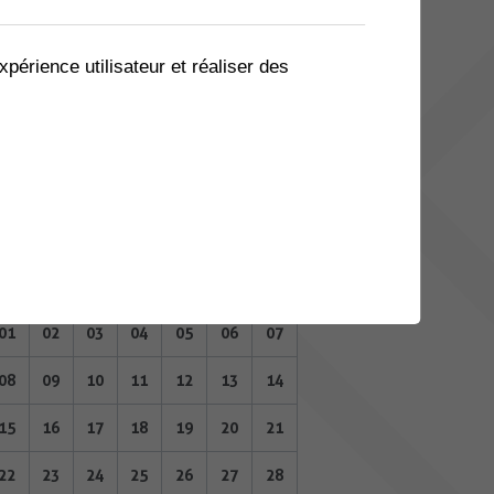
04
05
06
07
08
09
10
11
12
13
14
15
16
17
xpérience utilisateur et réaliser des
18
19
20
21
22
23
24
25
26
27
28
29
30
31
JUIN 2026
Lu
Ma
Me
Je
Ve
Sa
Di
01
02
03
04
05
06
07
08
09
10
11
12
13
14
15
16
17
18
19
20
21
22
23
24
25
26
27
28