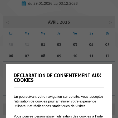
du 29.01.2026 au 03.12.2026
AVRIL 2026
Lu
Ma
Me
Je
Ve
Sa
Di
30
31
01
02
03
04
05
06
07
08
09
10
11
12
13
14
15
16
17
18
19
DÉCLARATION DE CONSENTEMENT AUX
20
21
22
23
24
25
26
COOKIES
27
28
29
30
01
02
03
En poursuivant votre navigation sur ce site, vous acceptez
l'utilisation de cookies pour améliorer votre expérience
utilisateur et réaliser des statistiques de visites.
MAI 2026
Vous pouvez personnaliser l'utilisation des cookies à l'aide