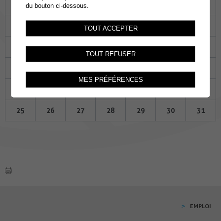
Lu
Ma
Me
Je
Ve
Sa
Di
du bouton ci-dessous.
27
28
29
30
01
02
03
TOUT ACCEPTER
04
05
06
07
08
09
10
TOUT REFUSER
11
12
13
14
15
16
17
MES PRÉFÉRENCES
18
19
20
21
22
23
24
25
26
27
28
29
30
31
EMPLOI