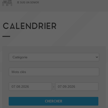
JE SUIS UN SENIOR
CALENDRIER
-