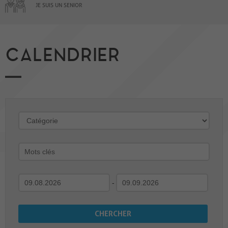
JE SUIS UN SENIOR
CALENDRIER
-