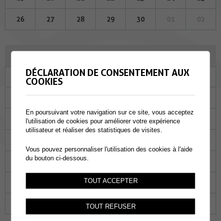
26
27
28
29
30
01
02
JUILLET 2023
DÉCLARATION DE CONSENTEMENT AUX
Lu
Ma
Me
Je
Ve
Sa
Di
COOKIES
26
27
28
29
30
01
02
En poursuivant votre navigation sur ce site, vous acceptez
03
04
05
06
07
08
09
l'utilisation de cookies pour améliorer votre expérience
utilisateur et réaliser des statistiques de visites.
10
11
12
13
14
15
16
Vous pouvez personnaliser l'utilisation des cookies à l'aide
du bouton ci-dessous.
17
18
19
20
21
22
23
TOUT ACCEPTER
24
25
26
27
28
29
30
31
01
02
03
04
05
06
TOUT REFUSER