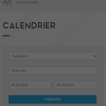
JE SUIS UN SENIOR
CALENDRIER
-