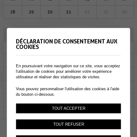
28
29
30
31
01
02
03
SEPTEMBRE 2023
DÉCLARATION DE CONSENTEMENT AUX
COOKIES
Lu
Ma
Me
Je
Ve
Sa
Di
28
29
30
31
01
02
03
En poursuivant votre navigation sur ce site, vous acceptez
l'utilisation de cookies pour améliorer votre expérience
04
05
06
07
08
09
10
utilisateur et réaliser des statistiques de visites.
11
12
13
14
15
16
17
Vous pouvez personnaliser l'utilisation des cookies à l'aide
du bouton ci-dessous.
18
19
20
21
22
23
24
TOUT ACCEPTER
25
26
27
28
29
30
01
TOUT REFUSER