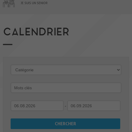
JE SUIS UN SENIOR
CALENDRIER
-