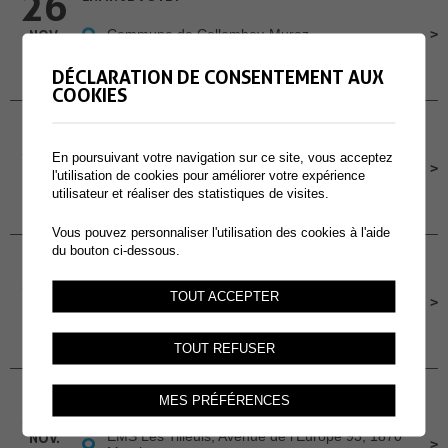
26
Commune de Collombey-Muraz
NOV.
Mardi 26 Novembre 2024, 19h00
DÉCLARATION DE CONSENTEMENT AUX
COOKIES
27
CLUB DE LECTURE
En poursuivant votre navigation sur ce site, vous acceptez
Bibliothèque Communale
NOV.
l'utilisation de cookies pour améliorer votre expérience
utilisateur et réaliser des statistiques de visites.
Mercredi 27 Novembre 2024, 15h
Vous pouvez personnaliser l'utilisation des cookies à l'aide
du bouton ci-dessous.
27
FRANÇAIS EN FARANDOLE
TOUT ACCEPTER
Maison du Village, Muraz
NOV.
Mercredi 27 Novembre 2024, 16h30-18h
TOUT REFUSER
28
ET SI UN JOUR J’ENTRAIS EN EMS?
MES PRÉFÉRENCES
EMS Les Tilleuls, Avenue de l'Europe 93, 1870
NOV.