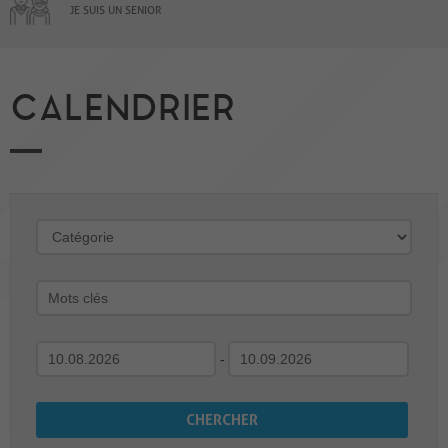
JE SUIS UN SENIOR
CALENDRIER
-