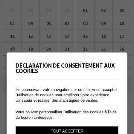
27
28
29
30
01
02
03
04
05
06
07
08
09
10
11
12
13
14
15
16
17
18
19
20
21
22
23
24
25
26
27
28
29
30
31
DÉCLARATION DE CONSENTEMENT AUX
COOKIES
JUIN 2026
En poursuivant votre navigation sur ce site, vous acceptez
l'utilisation de cookies pour améliorer votre expérience
Lu
Ma
Me
Je
Ve
Sa
Di
utilisateur et réaliser des statistiques de visites.
01
02
03
04
05
06
07
Vous pouvez personnaliser l'utilisation des cookies à l'aide
du bouton ci-dessous.
08
09
10
11
12
13
14
TOUT ACCEPTER