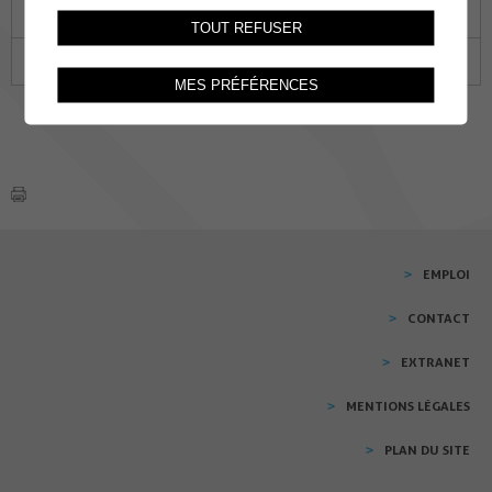
17
18
19
20
21
22
23
TOUT REFUSER
24
25
26
27
28
29
30
MES PRÉFÉRENCES
EMPLOI
CONTACT
EXTRANET
MENTIONS LÉGALES
PLAN DU SITE