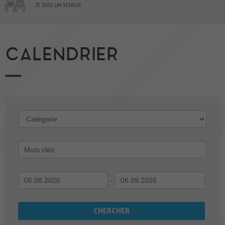
JE SUIS UN SENIOR
CALENDRIER
-