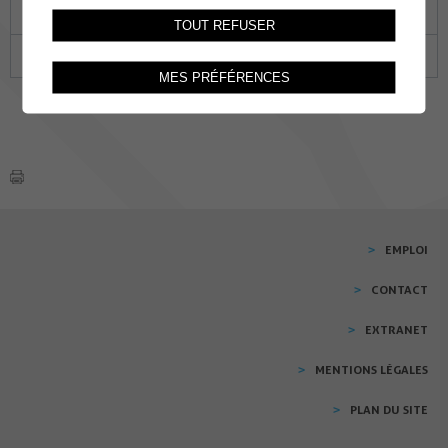
22
23
24
25
26
27
28
TOUT REFUSER
29
30
01
02
03
04
05
MES PRÉFÉRENCES
EMPLOI
CONTACT
EXTRANET
MENTIONS LÉGALES
PLAN DU SITE