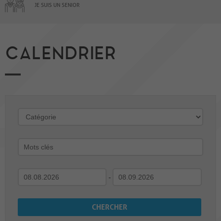
JE SUIS UN SENIOR
CALENDRIER
-