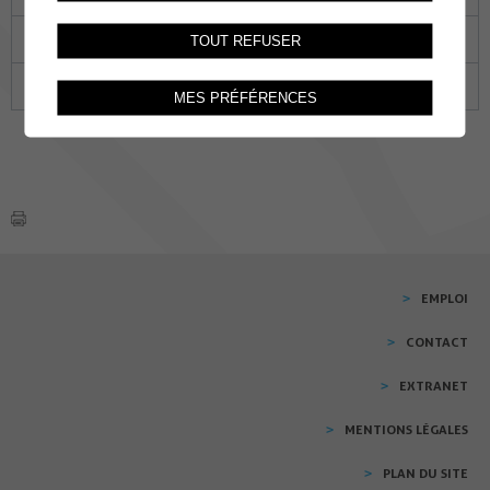
21
22
23
24
25
26
27
TOUT REFUSER
28
29
30
31
01
02
03
MES PRÉFÉRENCES
EMPLOI
CONTACT
EXTRANET
MENTIONS LÉGALES
PLAN DU SITE