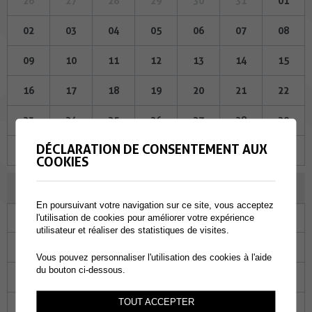
26
27
28
29
30
31
01
02
03
04
05
06
07
08
09
10
11
12
13
14
15
16
17
18
19
20
21
22
23
24
25
26
27
28
29
DÉCLARATION DE CONSENTEMENT AUX
30
01
02
03
04
05
06
COOKIES
JUILLET 2025
En poursuivant votre navigation sur ce site, vous acceptez
Lu
Ma
Me
Je
Ve
Sa
Di
l'utilisation de cookies pour améliorer votre expérience
utilisateur et réaliser des statistiques de visites.
30
01
02
03
04
05
06
Vous pouvez personnaliser l'utilisation des cookies à l'aide
du bouton ci-dessous.
07
08
09
10
11
12
13
TOUT ACCEPTER
14
15
16
17
18
19
20