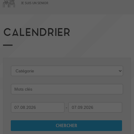
JE SUIS UN SENIOR
CALENDRIER
-