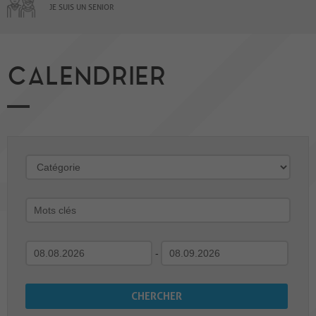
JE SUIS UN SENIOR
CALENDRIER
-