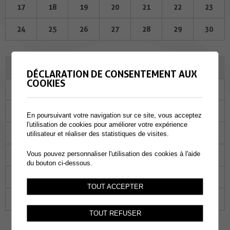
17
18
19
20
21
22
23
24
25
26
27
28
29
30
DÉCEMBRE 2025
DÉCLARATION DE CONSENTEMENT AUX
COOKIES
Lu
Ma
Me
Je
Ve
Sa
Di
01
02
03
04
05
06
07
En poursuivant votre navigation sur ce site, vous acceptez
l'utilisation de cookies pour améliorer votre expérience
08
09
10
11
12
13
14
utilisateur et réaliser des statistiques de visites.
Vous pouvez personnaliser l'utilisation des cookies à l'aide
15
16
17
18
19
20
21
du bouton ci-dessous.
22
23
24
25
26
27
28
TOUT ACCEPTER
29
30
31
01
02
03
04
TOUT REFUSER