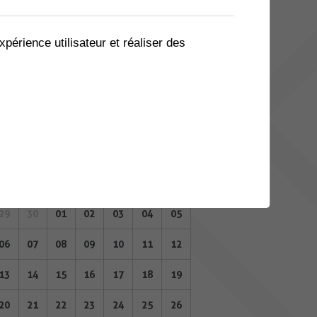
08
09
10
11
12
13
14
15
16
17
18
19
20
21
xpérience utilisateur et réaliser des
22
23
24
25
26
27
28
29
30
01
02
03
04
05
OCTOBRE 2025
Lu
Ma
Me
Je
Ve
Sa
Di
29
30
01
02
03
04
05
06
07
08
09
10
11
12
13
14
15
16
17
18
19
20
21
22
23
24
25
26