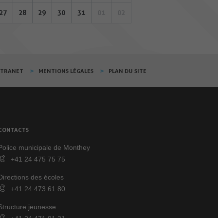
27
28
29
30
31
01
02
XTRANET
MENTIONS LÉGALES
PLAN DU SITE
CONTACTS
Police municipale de Monthey
+41 24 475 75 75
Directions des écoles
+41 24 473 61 80
Structure jeunesse