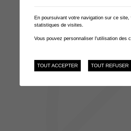
1 résultat
En poursuivant votre navigation sur ce site, 
statistiques de visites.
JUSQU'AU
COURS DE FRANÇAIS D'ÉT
11
Vous pouvez personnaliser l'utilisation des 
Jardin de la Cimenter
JUI.
TOUT ACCEPTER
TOUT REFUSER