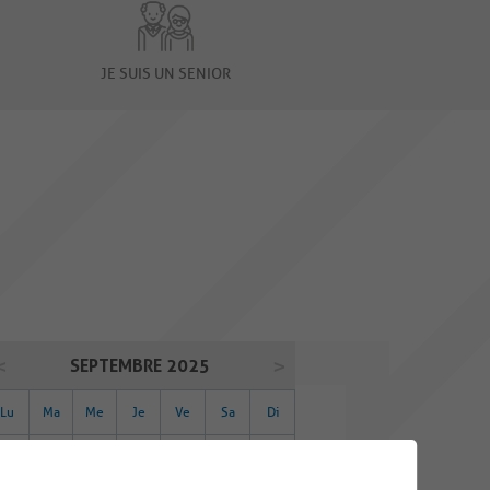
JE SUIS UN SENIOR
SEPTEMBRE 2025
Lu
Ma
Me
Je
Ve
Sa
Di
01
02
03
04
05
06
07