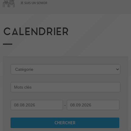
JE SUIS UN SENIOR
CALENDRIER
-