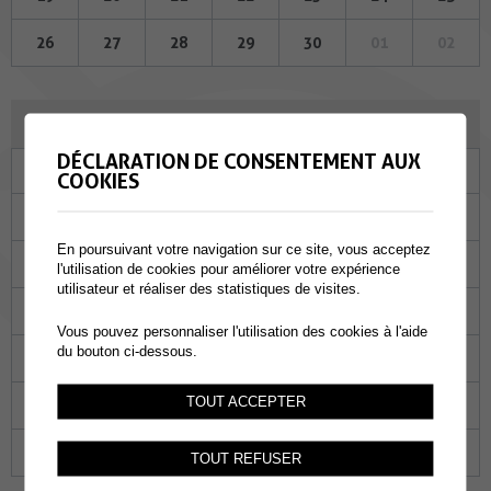
26
27
28
29
30
01
02
JUILLET 2023
DÉCLARATION DE CONSENTEMENT AUX
Lu
Ma
Me
Je
Ve
Sa
Di
COOKIES
26
27
28
29
30
01
02
En poursuivant votre navigation sur ce site, vous acceptez
03
04
05
06
07
08
09
l'utilisation de cookies pour améliorer votre expérience
utilisateur et réaliser des statistiques de visites.
10
11
12
13
14
15
16
Vous pouvez personnaliser l'utilisation des cookies à l'aide
du bouton ci-dessous.
17
18
19
20
21
22
23
TOUT ACCEPTER
24
25
26
27
28
29
30
31
01
02
03
04
05
06
TOUT REFUSER