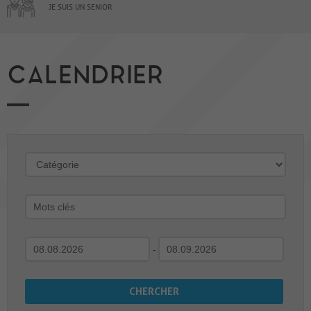
JE SUIS UN SENIOR
CALENDRIER
-