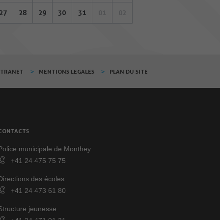
27
28
29
30
31
01
02
XTRANET
MENTIONS LÉGALES
PLAN DU SITE
CONTACTS
Police municipale de Monthey
+41 24 475 75 75
Directions des écoles
+41 24 473 61 80
Structure jeunesse