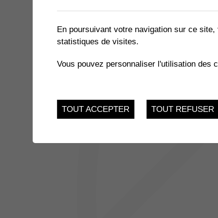
1 résultat
En poursuivant votre navigation sur ce site, 
statistiques de visites.
8
FAUX-SEMBLANTS | MEUR
Vous pouvez personnaliser l'utilisation des 
Salle des Perraires
OCT.
TOUT ACCEPTER
TOUT REFUSER