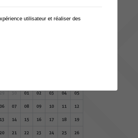
08
09
10
11
12
13
14
15
16
17
18
19
20
21
xpérience utilisateur et réaliser des
22
23
24
25
26
27
28
29
30
01
02
03
04
05
MAI 2024
Lu
Ma
Me
Je
Ve
Sa
Di
29
30
01
02
03
04
05
06
07
08
09
10
11
12
13
14
15
16
17
18
19
20
21
22
23
24
25
26