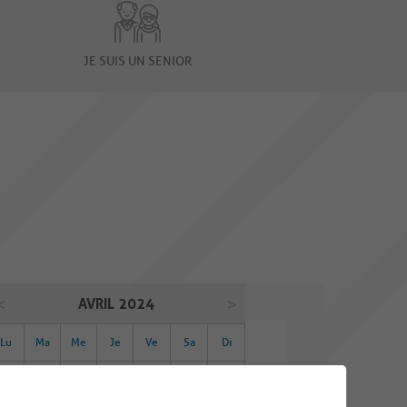
JE SUIS UN SENIOR
AVRIL 2024
Lu
Ma
Me
Je
Ve
Sa
Di
01
02
03
04
05
06
07