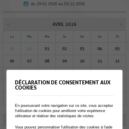
du 29.01.2026 au 03.12.2026
AVRIL 2026
Lu
Ma
Me
Je
Ve
Sa
Di
30
31
01
02
03
04
05
06
07
08
09
10
11
12
13
14
15
16
17
18
19
DÉCLARATION DE CONSENTEMENT AUX
20
21
22
23
24
25
26
COOKIES
27
28
29
30
01
02
03
En poursuivant votre navigation sur ce site, vous acceptez
l'utilisation de cookies pour améliorer votre expérience
utilisateur et réaliser des statistiques de visites.
MAI 2026
Vous pouvez personnaliser l'utilisation des cookies à l'aide