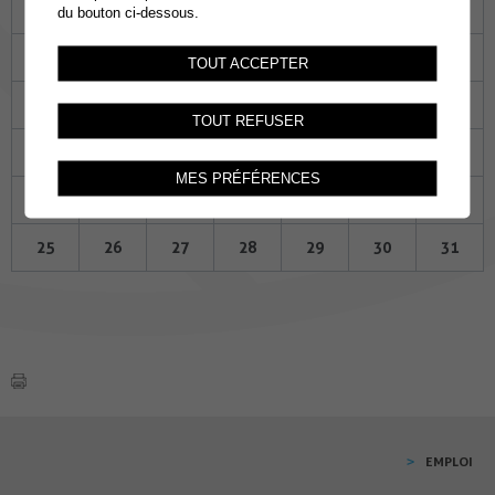
Lu
Ma
Me
Je
Ve
Sa
Di
du bouton ci-dessous.
27
28
29
30
01
02
03
TOUT ACCEPTER
04
05
06
07
08
09
10
TOUT REFUSER
11
12
13
14
15
16
17
MES PRÉFÉRENCES
18
19
20
21
22
23
24
25
26
27
28
29
30
31
EMPLOI