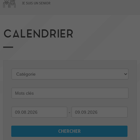
JE SUIS UN SENIOR
CALENDRIER
-