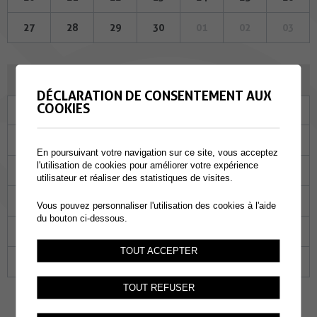
27
28
29
30
01
02
03
DÉCEMBRE 2023
DÉCLARATION DE CONSENTEMENT AUX
COOKIES
Lu
Ma
Me
Je
Ve
Sa
Di
27
28
29
30
01
02
03
En poursuivant votre navigation sur ce site, vous acceptez
l'utilisation de cookies pour améliorer votre expérience
04
05
06
07
08
09
10
utilisateur et réaliser des statistiques de visites.
11
12
13
14
15
16
17
Vous pouvez personnaliser l'utilisation des cookies à l'aide
du bouton ci-dessous.
18
19
20
21
22
23
24
TOUT ACCEPTER
25
26
27
28
29
30
31
TOUT REFUSER