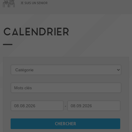
JE SUIS UN SENIOR
CALENDRIER
-