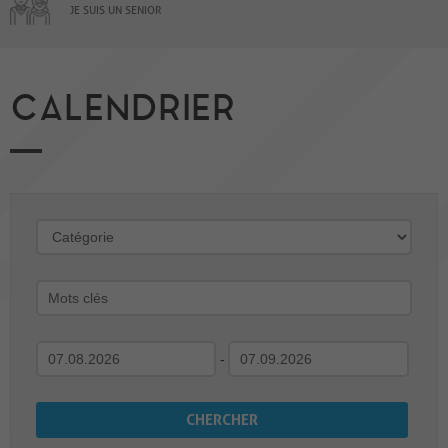
JE SUIS UN SENIOR
CALENDRIER
-