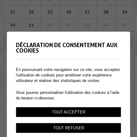
23
24
25
26
27
28
29
30
31
01
02
03
04
05
NOVEMBRE 2023
DÉCLARATION DE CONSENTEMENT AUX
COOKIES
Lu
Ma
Me
Je
Ve
Sa
Di
30
31
01
02
03
04
05
En poursuivant votre navigation sur ce site, vous acceptez
l'utilisation de cookies pour améliorer votre expérience
06
07
08
09
10
11
12
utilisateur et réaliser des statistiques de visites.
Vous pouvez personnaliser l'utilisation des cookies à l'aide
13
14
15
16
17
18
19
du bouton ci-dessous.
20
21
22
23
24
25
26
TOUT ACCEPTER
27
28
29
30
01
02
03
TOUT REFUSER