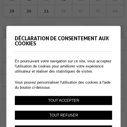
29
30
31
01
02
03
04
FÉVRIER 2024
DÉCLARATION DE CONSENTEMENT AUX
COOKIES
Lu
Ma
Me
Je
Ve
Sa
Di
29
30
31
01
02
03
04
En poursuivant votre navigation sur ce site, vous acceptez
l'utilisation de cookies pour améliorer votre expérience
05
06
07
08
09
10
11
utilisateur et réaliser des statistiques de visites.
12
13
14
15
16
17
18
Vous pouvez personnaliser l'utilisation des cookies à l'aide
du bouton ci-dessous.
19
20
21
22
23
24
25
TOUT ACCEPTER
26
27
28
29
01
02
03
TOUT REFUSER