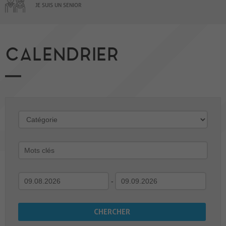
JE SUIS UN SENIOR
CALENDRIER
-