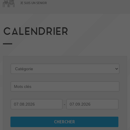
JE SUIS UN SENIOR
CALENDRIER
-