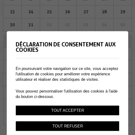
23
24
25
26
27
28
29
30
31
01
02
03
04
05
NOVEMBRE 2023
DÉCLARATION DE CONSENTEMENT AUX
COOKIES
Lu
Ma
Me
Je
Ve
Sa
Di
30
31
01
02
03
04
05
En poursuivant votre navigation sur ce site, vous acceptez
l'utilisation de cookies pour améliorer votre expérience
06
07
08
09
10
11
12
utilisateur et réaliser des statistiques de visites.
Vous pouvez personnaliser l'utilisation des cookies à l'aide
13
14
15
16
17
18
19
du bouton ci-dessous.
20
21
22
23
24
25
26
TOUT ACCEPTER
27
28
29
30
01
02
03
TOUT REFUSER