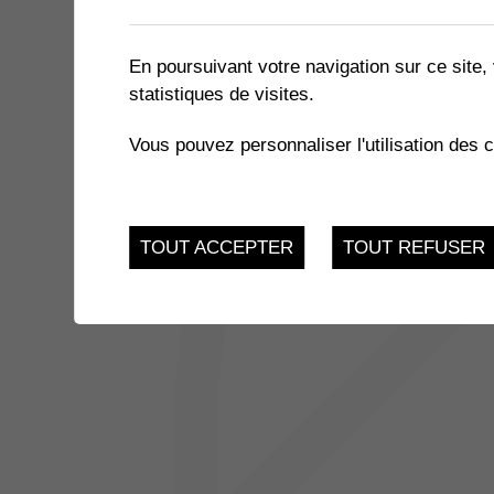
1 résultat
En poursuivant votre navigation sur ce site, 
statistiques de visites.
JUSQU'AU
EXPOSITION « LE MIEL ET 
17
Vous pouvez personnaliser l'utilisation des 
du 21.11.2022 au 17.
FEV.
TOUT ACCEPTER
TOUT REFUSER