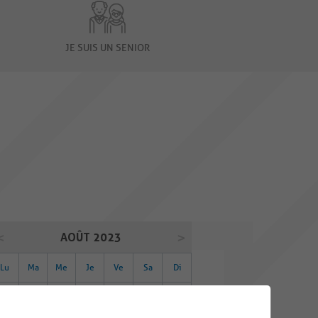
JE SUIS UN SENIOR
AOÛT 2023
Lu
Ma
Me
Je
Ve
Sa
Di
31
01
02
03
04
05
06