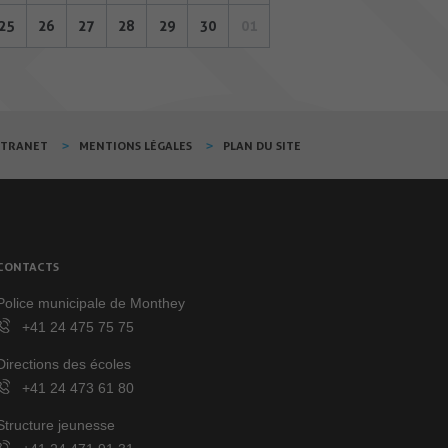
25
26
27
28
29
30
01
XTRANET
MENTIONS LÉGALES
PLAN DU SITE
CONTACTS
Police municipale de Monthey
+41 24 475 75 75
Directions des écoles
+41 24 473 61 80
Structure jeunesse