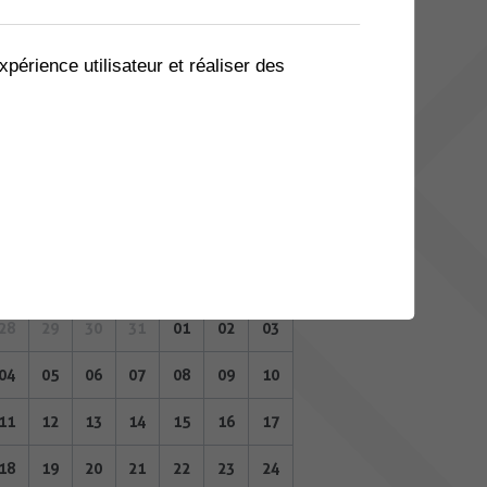
07
08
09
10
11
12
13
14
15
16
17
18
19
20
xpérience utilisateur et réaliser des
21
22
23
24
25
26
27
28
29
30
31
01
02
03
SEPTEMBRE 2023
Lu
Ma
Me
Je
Ve
Sa
Di
28
29
30
31
01
02
03
04
05
06
07
08
09
10
11
12
13
14
15
16
17
18
19
20
21
22
23
24