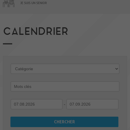
JE SUIS UN SENIOR
CALENDRIER
-