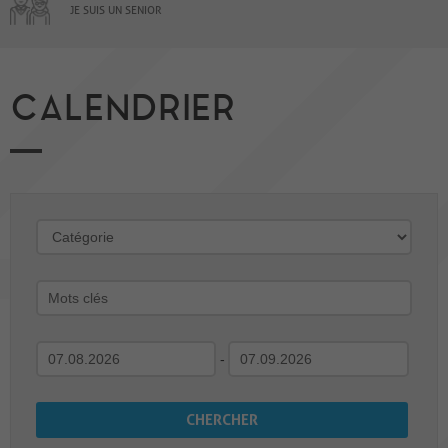
JE SUIS UN SENIOR
CALENDRIER
-