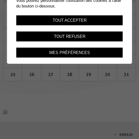
Vous pouvez personnaliser l'utilisation des cookies à l'aide
du bouton ci-dessous.
Lu
Ma
Me
Je
Ve
Sa
Di
TOUT ACCEPTER
27
28
29
30
01
02
03
04
05
06
07
08
09
10
TOUT REFUSER
11
12
13
14
15
16
17
MES PRÉFÉRENCES
18
19
20
21
22
23
24
25
26
27
28
29
30
31
EMPLOI