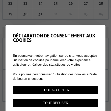
22
23
24
25
26
27
28
29
30
31
01
02
03
04
JUIN 2023
DÉCLARATION DE CONSENTEMENT AUX
COOKIES
Lu
Ma
Me
Je
Ve
Sa
Di
29
30
31
01
02
03
04
En poursuivant votre navigation sur ce site, vous acceptez
l'utilisation de cookies pour améliorer votre expérience
05
06
07
08
09
10
11
utilisateur et réaliser des statistiques de visites.
Vous pouvez personnaliser l'utilisation des cookies à l'aide
12
13
14
15
16
17
18
du bouton ci-dessous.
19
20
21
22
23
24
25
TOUT ACCEPTER
26
27
28
29
30
01
02
TOUT REFUSER