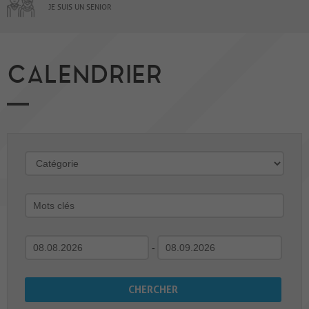
JE SUIS UN SENIOR
CALENDRIER
-