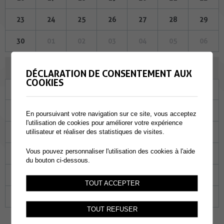
23
24
25
26
27
28
29
30
01
02
03
04
05
06
OCTOBRE 2024
DÉCLARATION DE CONSENTEMENT AUX
COOKIES
Lu
Ma
Me
Je
Ve
Sa
Di
30
01
02
03
04
05
06
En poursuivant votre navigation sur ce site, vous acceptez
l'utilisation de cookies pour améliorer votre expérience
07
08
09
10
11
12
13
utilisateur et réaliser des statistiques de visites.
Vous pouvez personnaliser l'utilisation des cookies à l'aide
14
15
16
17
18
19
20
du bouton ci-dessous.
21
22
23
24
25
26
27
TOUT ACCEPTER
28
29
30
31
01
02
03
TOUT REFUSER