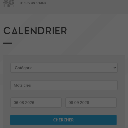
JE SUIS UN SENIOR
CALENDRIER
-