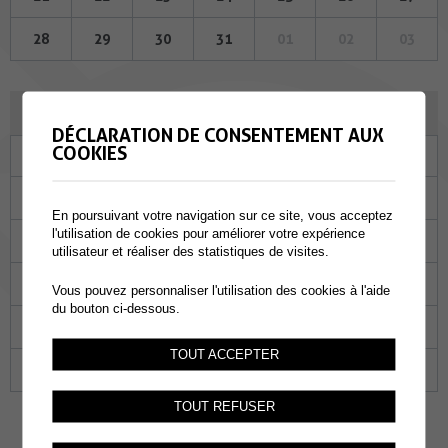
28
29
30
31
01
02
03
NOVEMBRE 2024
DÉCLARATION DE CONSENTEMENT AUX
COOKIES
Lu
Ma
Me
Je
Ve
Sa
Di
28
29
30
31
01
02
03
En poursuivant votre navigation sur ce site, vous acceptez
l'utilisation de cookies pour améliorer votre expérience
04
05
06
07
08
09
10
utilisateur et réaliser des statistiques de visites.
11
12
13
14
15
16
17
Vous pouvez personnaliser l'utilisation des cookies à l'aide
du bouton ci-dessous.
18
19
20
21
22
23
24
TOUT ACCEPTER
25
26
27
28
29
30
01
TOUT REFUSER