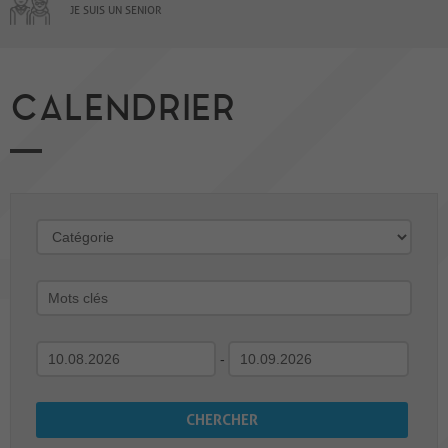
JE SUIS UN SENIOR
CALENDRIER
-