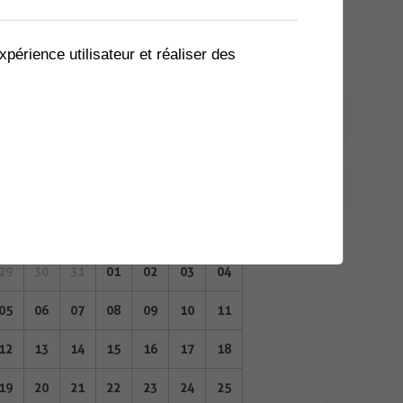
08
09
10
11
12
13
14
15
16
17
18
19
20
21
xpérience utilisateur et réaliser des
22
23
24
25
26
27
28
29
30
31
01
02
03
04
AOÛT 2024
Lu
Ma
Me
Je
Ve
Sa
Di
29
30
31
01
02
03
04
05
06
07
08
09
10
11
12
13
14
15
16
17
18
19
20
21
22
23
24
25