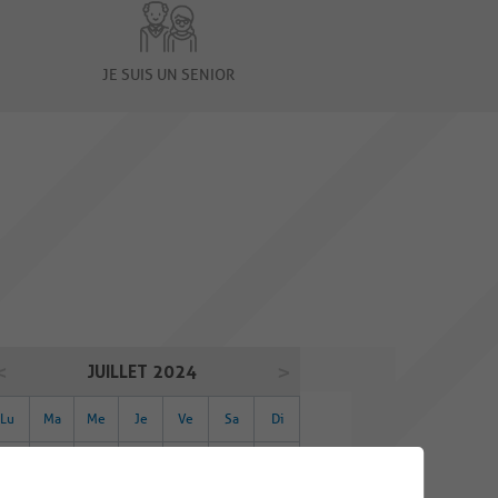
JE SUIS UN SENIOR
JUILLET 2024
Lu
Ma
Me
Je
Ve
Sa
Di
01
02
03
04
05
06
07