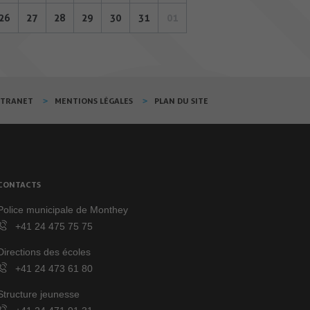
26
27
28
29
30
31
01
XTRANET
MENTIONS LÉGALES
PLAN DU SITE
CONTACTS
Police municipale de Monthey
+41 24 475 75 75
Directions des écoles
+41 24 473 61 80
Structure jeunesse