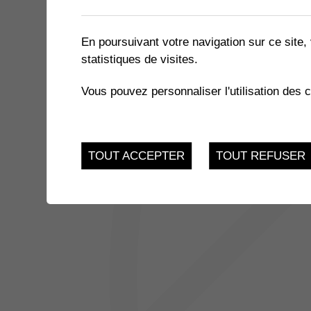
1 résultat
En poursuivant votre navigation sur ce site, 
statistiques de visites.
JUSQU'AU
EXPOSITION « LE MIEL ET 
17
Vous pouvez personnaliser l'utilisation des 
du 21.11.2022 au 17.
FEV.
TOUT ACCEPTER
TOUT REFUSER