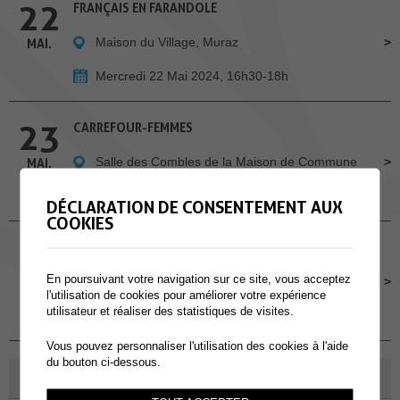
22
FRANÇAIS EN FARANDOLE
Maison du Village, Muraz
MAI.
Mercredi 22 Mai 2024, 16h30-18h
23
CARREFOUR-FEMMES
Salle des Combles de la Maison de Commune
MAI.
Jeudi 23 Mai 2024, 19h
DÉCLARATION DE CONSENTEMENT AUX
COOKIES
27
ATELIERS INFO-NATU
En poursuivant votre navigation sur ce site, vous acceptez
Salle des Combles | Maison de Commune
MAI.
l'utilisation de cookies pour améliorer votre expérience
utilisateur et réaliser des statistiques de visites.
Lundi 27 Mai 2024, de 19h à 20h30
Vous pouvez personnaliser l'utilisation des cookies à l'aide
du bouton ci-dessous.
AVRIL 2026