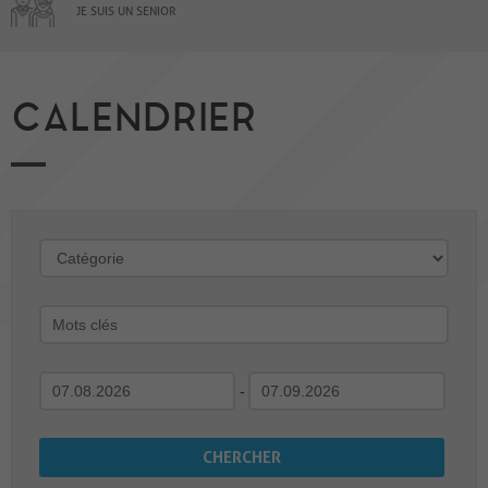
JE SUIS UN SENIOR
CALENDRIER
-