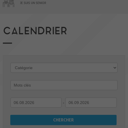
JE SUIS UN SENIOR
CALENDRIER
-