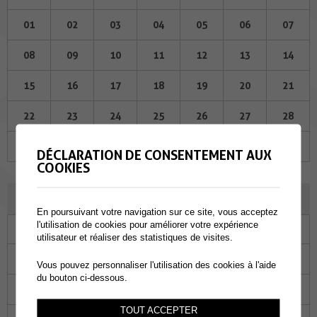
01
02
03
04
05
06
07
08
09
10
11
12
13
14
15
16
17
18
19
20
21
22
23
24
25
26
27
28
29
30
01
02
03
04
05
DÉCLARATION DE CONSENTEMENT AUX
COOKIES
JUILLET 2026
En poursuivant votre navigation sur ce site, vous acceptez
l'utilisation de cookies pour améliorer votre expérience
Lu
Ma
Me
Je
Ve
Sa
Di
utilisateur et réaliser des statistiques de visites.
29
30
01
02
03
04
05
Vous pouvez personnaliser l'utilisation des cookies à l'aide
du bouton ci-dessous.
06
07
08
09
10
11
12
TOUT ACCEPTER