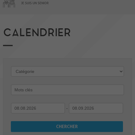
JE SUIS UN SENIOR
CALENDRIER
-