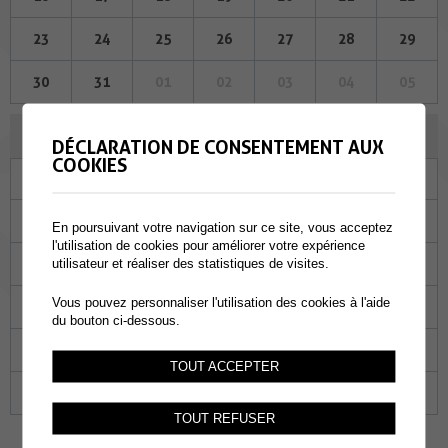
23
24
25
26
27
28
29
30
31
01
02
03
04
05
FÉVRIER 2023
DÉCLARATION DE CONSENTEMENT AUX
COOKIES
Lu
Ma
Me
Je
Ve
Sa
Di
30
31
01
02
03
04
05
En poursuivant votre navigation sur ce site, vous acceptez
l'utilisation de cookies pour améliorer votre expérience
06
07
08
09
10
11
12
utilisateur et réaliser des statistiques de visites.
Vous pouvez personnaliser l'utilisation des cookies à l'aide
13
14
15
16
17
18
19
du bouton ci-dessous.
20
21
22
23
24
25
26
TOUT ACCEPTER
27
28
01
02
03
04
05
TOUT REFUSER