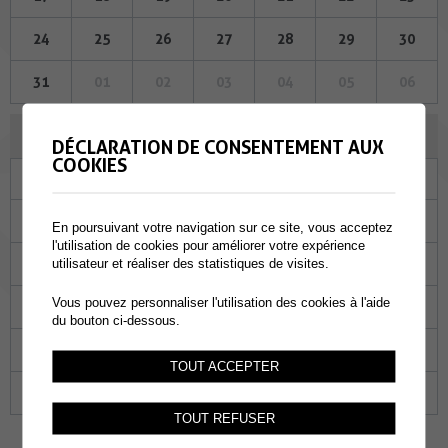
24
25
26
27
28
29
30
31
01
02
03
04
05
06
AOÛT 2023
DÉCLARATION DE CONSENTEMENT AUX
COOKIES
Lu
Ma
Me
Je
Ve
Sa
Di
31
01
02
03
04
05
06
En poursuivant votre navigation sur ce site, vous acceptez
l'utilisation de cookies pour améliorer votre expérience
07
08
09
10
11
12
13
utilisateur et réaliser des statistiques de visites.
Vous pouvez personnaliser l'utilisation des cookies à l'aide
14
15
16
17
18
19
20
du bouton ci-dessous.
21
22
23
24
25
26
27
TOUT ACCEPTER
28
29
30
31
01
02
03
TOUT REFUSER