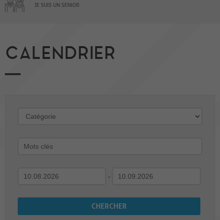
JE SUIS UN SENIOR
CALENDRIER
-