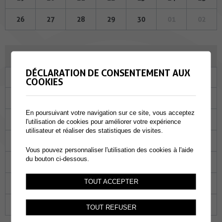
26
27
28
29
30
01
02
JUILLET 2023
DÉCLARATION DE CONSENTEMENT AUX
Lu
Ma
Me
Je
Ve
Sa
Di
COOKIES
26
27
28
29
30
01
02
En poursuivant votre navigation sur ce site, vous acceptez
03
04
05
06
07
08
09
l'utilisation de cookies pour améliorer votre expérience
utilisateur et réaliser des statistiques de visites.
10
11
12
13
14
15
16
Vous pouvez personnaliser l'utilisation des cookies à l'aide
du bouton ci-dessous.
17
18
19
20
21
22
23
TOUT ACCEPTER
24
25
26
27
28
29
30
31
01
02
03
04
05
06
TOUT REFUSER