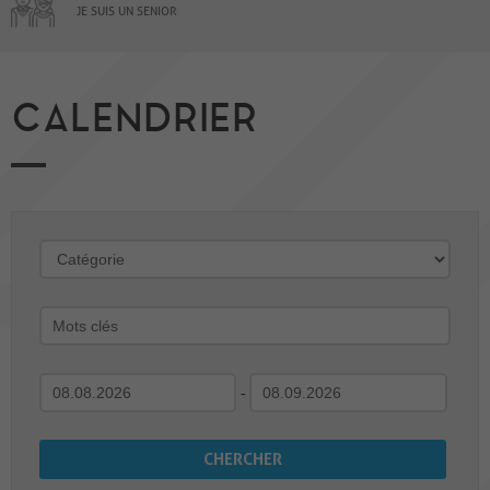
JE SUIS UN SENIOR
CALENDRIER
-