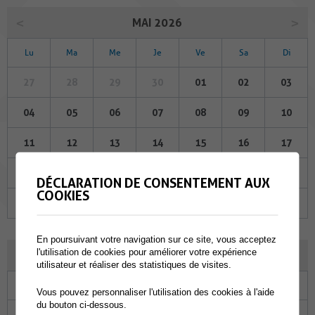
MAI 2026
Lu
Ma
Me
Je
Ve
Sa
Di
27
28
29
30
01
02
03
04
05
06
07
08
09
10
11
12
13
14
15
16
17
18
19
20
21
22
23
24
DÉCLARATION DE CONSENTEMENT AUX
COOKIES
25
26
27
28
29
30
31
En poursuivant votre navigation sur ce site, vous acceptez
l'utilisation de cookies pour améliorer votre expérience
JUIN 2026
utilisateur et réaliser des statistiques de visites.
Lu
Ma
Me
Je
Ve
Sa
Di
Vous pouvez personnaliser l'utilisation des cookies à l'aide
du bouton ci-dessous.
01
02
03
04
05
06
07