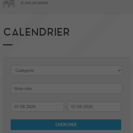
JE SUIS UN SENIOR
CALENDRIER
-