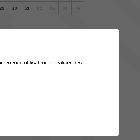
29
30
31
01
02
03
04
xpérience utilisateur et réaliser des