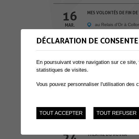
16
MES VOLONTÉS DE FIN DE 
au Relais d’Or à Coll
MAR.
DÉCLARATION DE CONSENTE
17
THÉÂTRE DU ROVRA
Salle des Perraires
MAR.
En poursuivant votre navigation sur ce site, 
statistiques de visites.
18
THÉÂTRE DU ROVRA
Vous pouvez personnaliser l'utilisation des 
Salle des Perraires
MAR.
19
THÉÂTRE DU ROVRA
TOUT ACCEPTER
TOUT REFUSER
Salle des Perraires
MAR.
24
THÉÂTRE DU ROVRA