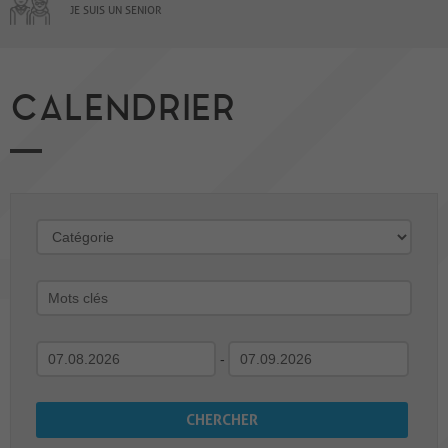
JE SUIS UN SENIOR
CALENDRIER
-