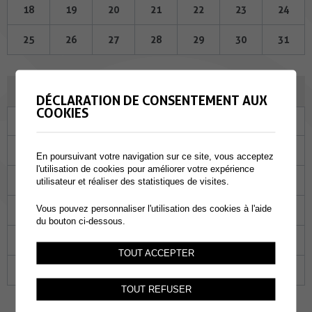
18
19
20
21
22
23
24
25
26
27
28
29
30
31
JUIN 2026
DÉCLARATION DE CONSENTEMENT AUX
COOKIES
Lu
Ma
Me
Je
Ve
Sa
Di
01
02
03
04
05
06
07
En poursuivant votre navigation sur ce site, vous acceptez
l'utilisation de cookies pour améliorer votre expérience
08
09
10
11
12
13
14
utilisateur et réaliser des statistiques de visites.
Vous pouvez personnaliser l'utilisation des cookies à l'aide
15
16
17
18
19
20
21
du bouton ci-dessous.
22
23
24
25
26
27
28
TOUT ACCEPTER
29
30
01
02
03
04
05
TOUT REFUSER