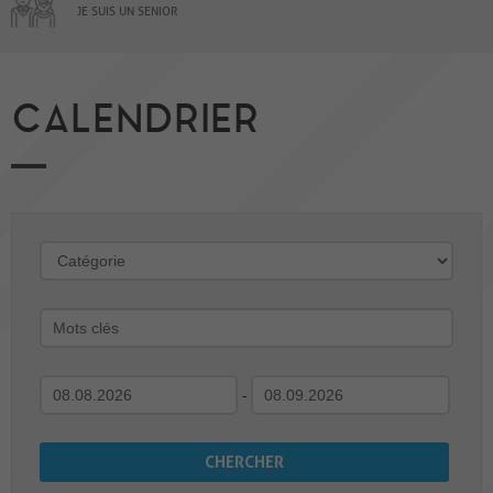
JE SUIS UN SENIOR
CALENDRIER
-