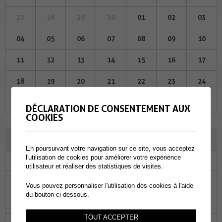
27
28
29
30
01
02
03
04
05
06
07
08
09
10
11
12
13
14
15
16
17
18
19
20
21
22
23
24
25
26
27
28
29
30
31
DÉCLARATION DE CONSENTEMENT AUX
COOKIES
JUIN 2026
En poursuivant votre navigation sur ce site, vous acceptez
l'utilisation de cookies pour améliorer votre expérience
Lu
Ma
Me
Je
Ve
Sa
Di
utilisateur et réaliser des statistiques de visites.
01
02
03
04
05
06
07
Vous pouvez personnaliser l'utilisation des cookies à l'aide
du bouton ci-dessous.
08
09
10
11
12
13
14
TOUT ACCEPTER