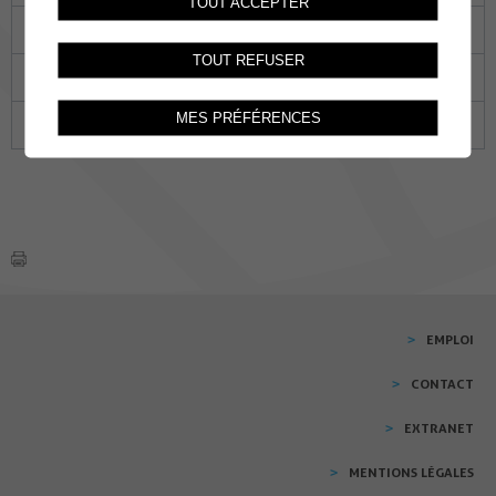
TOUT ACCEPTER
13
14
15
16
17
18
19
TOUT REFUSER
20
21
22
23
24
25
26
MES PRÉFÉRENCES
27
28
29
30
01
02
03
EMPLOI
CONTACT
EXTRANET
MENTIONS LÉGALES