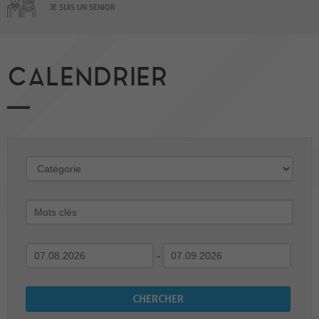
JE SUIS UN SENIOR
CALENDRIER
-