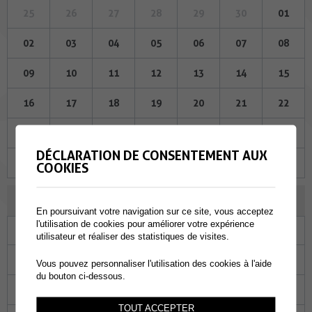
25
26
27
28
29
30
01
02
03
04
05
06
07
08
09
10
11
12
13
14
15
16
17
18
19
20
21
22
23
24
25
26
27
28
29
DÉCLARATION DE CONSENTEMENT AUX
30
31
01
02
03
04
05
COOKIES
JANVIER 2025
En poursuivant votre navigation sur ce site, vous acceptez
l'utilisation de cookies pour améliorer votre expérience
Lu
Ma
Me
Je
Ve
Sa
Di
utilisateur et réaliser des statistiques de visites.
30
31
01
02
03
04
05
Vous pouvez personnaliser l'utilisation des cookies à l'aide
du bouton ci-dessous.
06
07
08
09
10
11
12
TOUT ACCEPTER