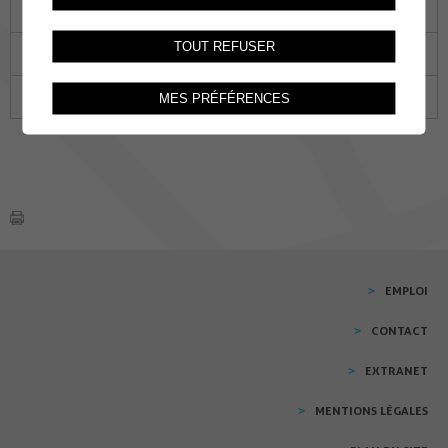
13
14
15
16
17
18
19
TOUT REFUSER
20
21
22
23
24
25
26
27
28
29
30
31
01
02
MES PRÉFÉRENCES
EMPLOI
CONTACT
EXTRANET
MENTIONS LÉGALES