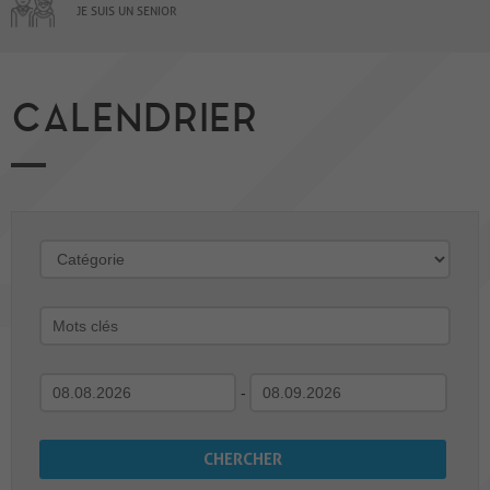
JE SUIS UN SENIOR
CALENDRIER
-