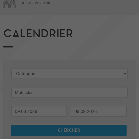
JE SUIS UN SENIOR
CALENDRIER
-