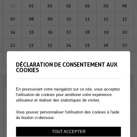
30
01
02
03
04
05
06
07
08
09
10
11
12
13
14
15
16
17
18
19
20
21
22
23
24
25
26
27
28
29
30
31
01
02
03
DÉCLARATION DE CONSENTEMENT AUX
COOKIES
NOVEMBRE 2024
En poursuivant votre navigation sur ce site, vous acceptez
Lu
Ma
Me
Je
Ve
Sa
Di
l'utilisation de cookies pour améliorer votre expérience
utilisateur et réaliser des statistiques de visites.
28
29
30
31
01
02
03
Vous pouvez personnaliser l'utilisation des cookies à l'aide
du bouton ci-dessous.
04
05
06
07
08
09
10
TOUT ACCEPTER
11
12
13
14
15
16
17