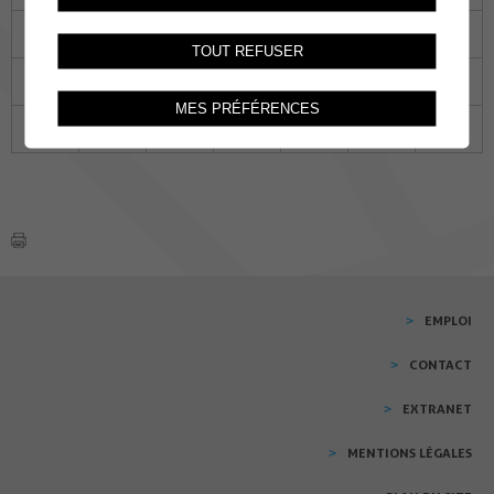
16
17
18
19
20
21
22
TOUT REFUSER
23
24
25
26
27
28
29
MES PRÉFÉRENCES
30
01
02
03
04
05
06
EMPLOI
CONTACT
EXTRANET
MENTIONS LÉGALES