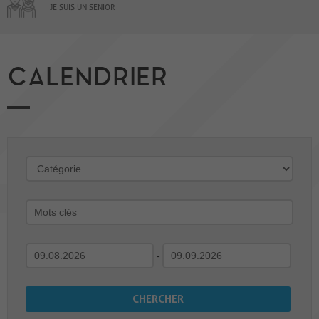
JE SUIS UN SENIOR
CALENDRIER
-