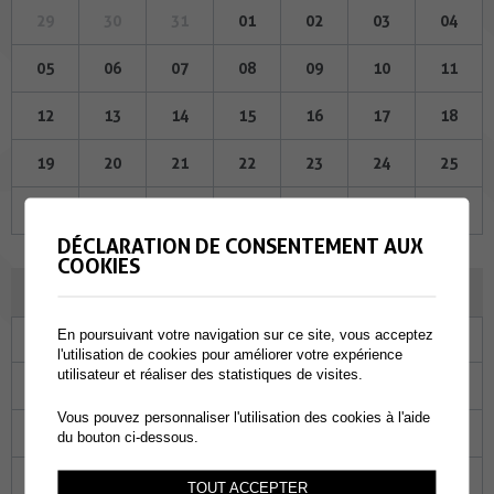
29
30
31
01
02
03
04
05
06
07
08
09
10
11
12
13
14
15
16
17
18
19
20
21
22
23
24
25
26
27
28
29
30
31
01
DÉCLARATION DE CONSENTEMENT AUX
COOKIES
SEPTEMBRE 2024
En poursuivant votre navigation sur ce site, vous acceptez
Lu
Ma
Me
Je
Ve
Sa
Di
l'utilisation de cookies pour améliorer votre expérience
utilisateur et réaliser des statistiques de visites.
26
27
28
29
30
31
01
Vous pouvez personnaliser l'utilisation des cookies à l'aide
02
03
04
05
06
07
08
du bouton ci-dessous.
09
10
11
12
13
14
15
TOUT ACCEPTER