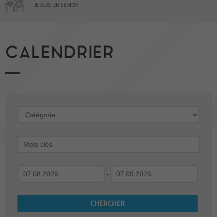
JE SUIS UN SENIOR
CALENDRIER
-