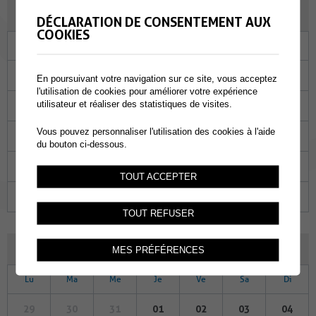
JANVIER 2024
DÉCLARATION DE CONSENTEMENT AUX
COOKIES
Lu
Ma
Me
Je
Ve
Sa
Di
01
02
03
04
05
06
07
En poursuivant votre navigation sur ce site, vous acceptez
l'utilisation de cookies pour améliorer votre expérience
utilisateur et réaliser des statistiques de visites.
08
09
10
11
12
13
14
Vous pouvez personnaliser l'utilisation des cookies à l'aide
15
16
17
18
19
20
21
du bouton ci-dessous.
22
23
24
25
26
27
28
TOUT ACCEPTER
29
30
31
01
02
03
04
TOUT REFUSER
FÉVRIER 2024
MES PRÉFÉRENCES
Lu
Ma
Me
Je
Ve
Sa
Di
29
30
31
01
02
03
04