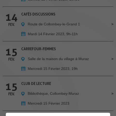
14
CAFÉS DISCUSSIONS
Route de Collombey-le-Grand 1
FEV.
Mardi 14 Février 2023, 9h-11h
15
CARREFOUR-FEMMES
Salle de la maison du village à Muraz
FEV.
Mercredi 15 Février 2023, 19h
15
CLUB DE LECTURE
Bibliothèque, Collombey-Muraz
FEV.
Mercredi 15 Février 2023