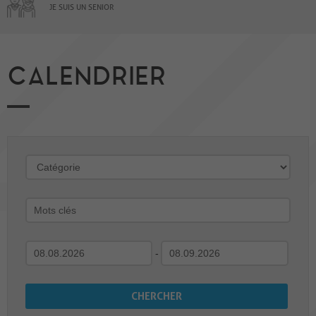
JE SUIS UN SENIOR
CALENDRIER
-