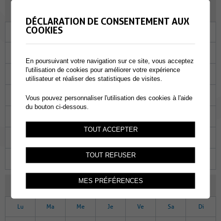
OCTOBRE 2023
DÉCLARATION DE CONSENTEMENT AUX
COOKIES
Lu
Ma
Me
Je
Ve
Sa
Di
25
26
27
28
29
30
01
En poursuivant votre navigation sur ce site, vous acceptez
l'utilisation de cookies pour améliorer votre expérience
02
03
04
05
06
07
08
utilisateur et réaliser des statistiques de visites.
09
10
11
12
13
14
15
Vous pouvez personnaliser l'utilisation des cookies à l'aide
du bouton ci-dessous.
16
17
18
19
20
21
22
TOUT ACCEPTER
23
24
25
26
27
28
29
TOUT REFUSER
30
31
01
02
03
04
05
MES PRÉFÉRENCES
NOVEMBRE 2023
Lu
Ma
Me
Je
Ve
Sa
Di