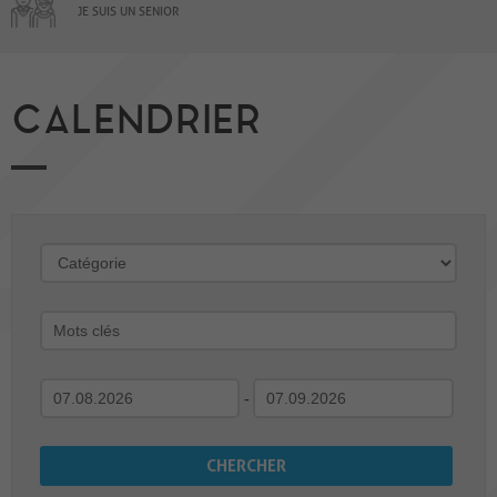
JE SUIS UN SENIOR
CALENDRIER
-