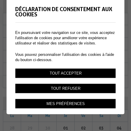
NOVEMBRE 2022
DÉCLARATION DE CONSENTEMENT AUX
COOKIES
Lu
Ma
Me
Je
Ve
Sa
Di
31
01
02
03
04
05
06
En poursuivant votre navigation sur ce site, vous acceptez
l'utilisation de cookies pour améliorer votre expérience
utilisateur et réaliser des statistiques de visites.
07
08
09
10
11
12
13
Vous pouvez personnaliser l'utilisation des cookies à l'aide
14
15
16
17
18
19
20
du bouton ci-dessous.
21
22
23
24
25
26
27
TOUT ACCEPTER
28
29
30
01
02
03
04
TOUT REFUSER
DÉCEMBRE 2022
MES PRÉFÉRENCES
Lu
Ma
Me
Je
Ve
Sa
Di
28
29
30
01
02
03
04