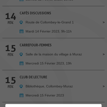
14
CAFÉS DISCUSSIONS
Route de Collombey-le-Grand 1
FEV.
Mardi 14 Février 2023, 9h-11h
15
CARREFOUR-FEMMES
Salle de la maison du village à Muraz
FEV.
Mercredi 15 Février 2023, 19h
15
CLUB DE LECTURE
Bibliothèque, Collombey-Muraz
FEV.
Mercredi 15 Février 2023