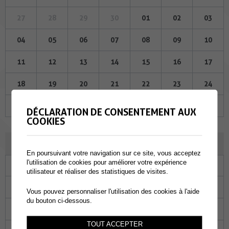
27
28
29
30
01
02
03
04
05
06
07
08
09
10
11
12
13
14
15
16
17
18
19
20
21
22
23
24
25
26
27
28
29
30
31
DÉCLARATION DE CONSENTEMENT AUX
COOKIES
JUIN 2026
En poursuivant votre navigation sur ce site, vous acceptez
l'utilisation de cookies pour améliorer votre expérience
Lu
Ma
Me
Je
Ve
Sa
Di
utilisateur et réaliser des statistiques de visites.
01
02
03
04
05
06
07
Vous pouvez personnaliser l'utilisation des cookies à l'aide
du bouton ci-dessous.
08
09
10
11
12
13
14
TOUT ACCEPTER