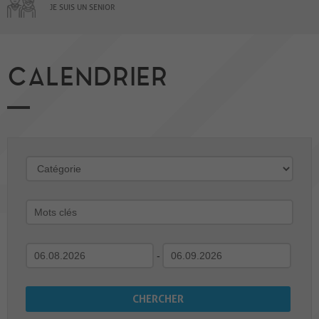
JE SUIS UN SENIOR
CALENDRIER
-