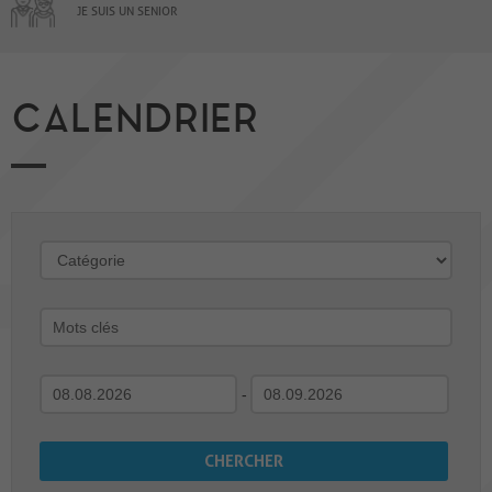
JE SUIS UN SENIOR
CALENDRIER
-