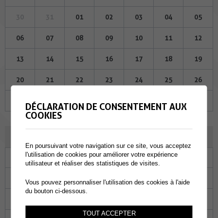
30
31
01
02
03
04
05
06
07
08
09
10
11
12
13
14
15
16
17
18
19
20
21
22
23
24
25
26
27
28
29
30
01
02
03
DÉCLARATION DE CONSENTEMENT AUX
COOKIES
MAI 2026
En poursuivant votre navigation sur ce site, vous acceptez
l'utilisation de cookies pour améliorer votre expérience
Lu
Ma
Me
Je
Ve
Sa
Di
utilisateur et réaliser des statistiques de visites.
27
28
29
30
01
02
03
Vous pouvez personnaliser l'utilisation des cookies à l'aide
du bouton ci-dessous.
04
05
06
07
08
09
10
TOUT ACCEPTER