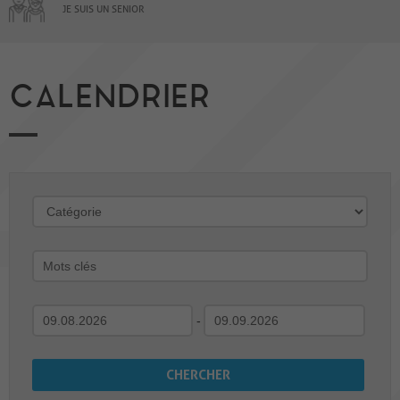
JE SUIS UN SENIOR
CALENDRIER
-