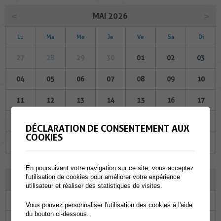
MAI 2026
Lu
Ma
Me
Je
Ve
Sa
Di
27
28
29
30
01
02
03
04
05
06
07
08
09
10
11
12
13
14
15
16
17
18
19
20
21
22
23
24
DÉCLARATION DE CONSENTEMENT AUX
COOKIES
25
26
27
28
29
30
31
En poursuivant votre navigation sur ce site, vous acceptez
l'utilisation de cookies pour améliorer votre expérience
JUIN 2026
utilisateur et réaliser des statistiques de visites.
Lu
Ma
Me
Je
Ve
Sa
Di
Vous pouvez personnaliser l'utilisation des cookies à l'aide
du bouton ci-dessous.
01
02
03
04
05
06
07