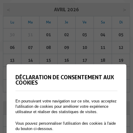
AVRIL 2026
Lu
Ma
Me
Je
Ve
Sa
Di
30
31
01
02
03
04
05
06
07
08
09
10
11
12
13
14
15
16
17
18
19
20
21
22
23
24
25
26
DÉCLARATION DE CONSENTEMENT AUX
COOKIES
27
28
29
30
01
02
03
En poursuivant votre navigation sur ce site, vous acceptez
l'utilisation de cookies pour améliorer votre expérience
MAI 2026
utilisateur et réaliser des statistiques de visites.
Lu
Ma
Me
Je
Ve
Sa
Di
Vous pouvez personnaliser l'utilisation des cookies à l'aide
du bouton ci-dessous.
27
28
29
30
01
02
03