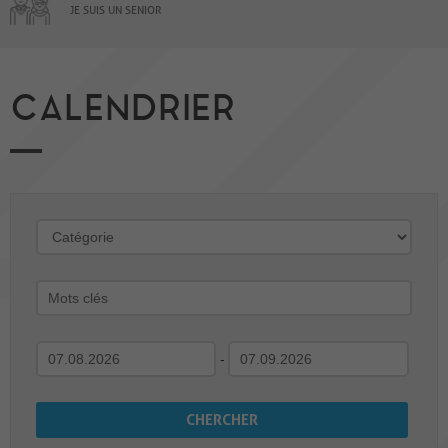
JE SUIS UN SENIOR
CALENDRIER
-