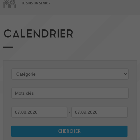
JE SUIS UN SENIOR
CALENDRIER
-