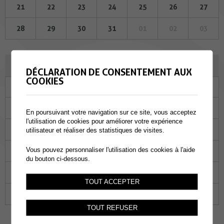
21
22
23
24
25
26
27
28
29
30
31
01
02
03
NOVEMBRE 2024
DÉCLARATION DE CONSENTEMENT AUX
COOKIES
Lu
Ma
Me
Je
Ve
Sa
Di
28
29
30
31
01
02
03
En poursuivant votre navigation sur ce site, vous acceptez
l'utilisation de cookies pour améliorer votre expérience
04
05
06
07
08
09
10
utilisateur et réaliser des statistiques de visites.
Vous pouvez personnaliser l'utilisation des cookies à l'aide
11
12
13
14
15
16
17
du bouton ci-dessous.
18
19
20
21
22
23
24
TOUT ACCEPTER
25
26
27
28
29
30
01
TOUT REFUSER