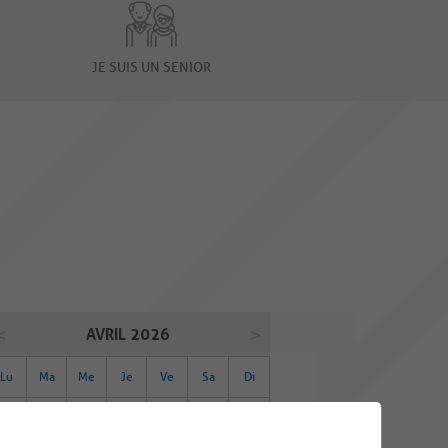
JE SUIS UN SENIOR
AVRIL 2026
Lu
Ma
Me
Je
Ve
Sa
Di
30
31
01
02
03
04
05