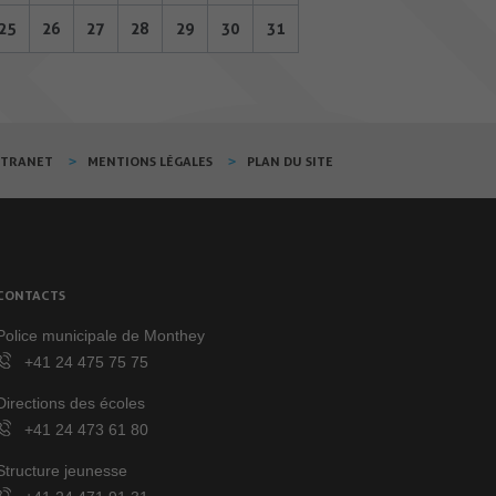
25
26
27
28
29
30
31
XTRANET
MENTIONS LÉGALES
PLAN DU SITE
CONTACTS
Police municipale de Monthey
+41 24 475 75 75
Directions des écoles
+41 24 473 61 80
Structure jeunesse