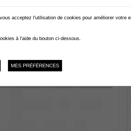
vous acceptez l'utilisation de cookies pour améliorer votre e
cookies à l'aide du bouton ci-dessous.
Collombey-
du 29.01.2026 au 24.11.2026
MES PRÉFÉRENCES
La Charmaie,
 1893 Muraz
du 29.01.2026 au 03.12.2026