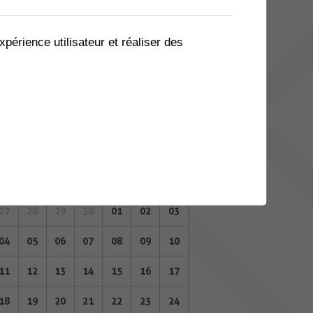
06
07
08
09
10
11
12
13
14
15
16
17
18
19
xpérience utilisateur et réaliser des
20
21
22
23
24
25
26
27
28
29
30
01
02
03
MAI 2026
Lu
Ma
Me
Je
Ve
Sa
Di
27
28
29
30
01
02
03
04
05
06
07
08
09
10
11
12
13
14
15
16
17
18
19
20
21
22
23
24