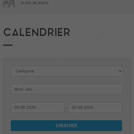
JE SUIS UN SENIOR
CALENDRIER
-