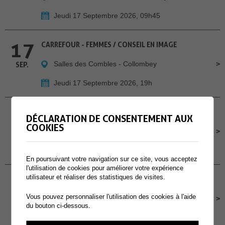
Jeudi 17 Septembre 2026, 09h45
17
CARREFOUR - FEMMES / CONSEIL EN IMAGE
Salles des Combles - Collombey
SEP.
Jeudi 17 Septembre 2026, 19h
18
CHILL À LA GUINGUETTE - A MURAZ
DÉCLARATION DE CONSENTEMENT AUX
COOKIES
Cour de l'école primaire de Muraz
SEP.
Vendredi 18 Septembre 2026, Dès 16h30
En poursuivant votre navigation sur ce site, vous acceptez
l'utilisation de cookies pour améliorer votre expérience
19
utilisateur et réaliser des statistiques de visites.
CONCOURS POMPIERS PROTECTION RESPIRATOIRE
Vous pouvez personnaliser l'utilisation des cookies à l'aide
Site des Perraires
SEP.
du bouton ci-dessous.
Samedi 19 Septembre 2026, dès 9h00