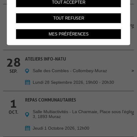
TOUT ACCEPTER
24
REPAS COMMUNAUTAIRES
TOUT REFUSER
Salle Multiactivités - La Charmaie, Place sous l'église
SEP.
3, 1893 Muraz
MES PRÉFÉRENCES
Jeudi 24 Septembre 2026, 12h00
28
ATELIERS INFO-NATU
Salle des Combles - Collombey-Muraz
SEP.
Lundi 28 Septembre 2026, 19h00 - 20h30
1
REPAS COMMUNAUTAIRES
Salle Multiactivités - La Charmaie, Place sous l'église
OCT.
3, 1893 Muraz
Jeudi 1 Octobre 2026, 12h00